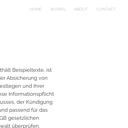
HOME
WORKS
ABOUT
CONTACT
ält Beispieltexte, ist
 der Absicherung von
estlegen und ihrer
se Informationspflicht
lusses, der Kündigung
und passend für das
AGB gesetzlichen
walt überprüfen.